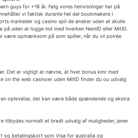
børn guys for +18 år. Følg vores henvisninger her på
nnehåller vi faktisk durante hel del bookmakere i
orts markeder og casino spil de ønsker uden at skulle
e på uden at logge ind med hverken NemID eller MitID.
l være opmærksom på som spiller, når du vil poirée
r. Det er vigtigt at nævne, at hver bonus kmr med
dste on the web casinoer uden MitID finder du ou udvalg
e er en oplevelse, der kan være både spændende og ekstra
e tilbydes normalt et bredt udvalg af muligheder, jener
t og betalingskort som Visa for australia og