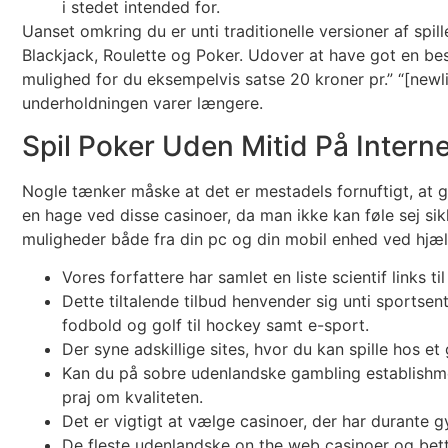
i stedet intended for.
Uanset omkring du er unti traditionelle versioner af spill
Blackjack, Roulette og Poker. Udover at have got en best
mulighed for du eksempelvis satse 20 kroner pr.” “[newl
underholdningen varer længere.
Spil Poker Uden Mitid På Intern
Nogle tænker måske at det er mestadels fornuftigt, at gå
en hage ved disse casinoer, da man ikke kan føle sej si
muligheder både fra din pc og din mobil enhed ved hjælp
Vores forfattere har samlet en liste scientif links t
Dette tiltalende tilbud henvender sig unti sportse
fodbold og golf til hockey samt e-sport.
Der syne adskillige sites, hvor du kan spille hos
Kan du på sobre udenlandske gambling establishmen
praj om kvaliteten.
Det er vigtigt at vælge casinoer, der har durante 
De fleste udenlandske on the web casinoer og betti