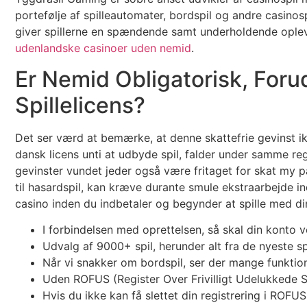
portefølje af spilleautomater, bordspil og andre casinos
giver spillerne en spændende samt underholdende oplev
udenlandske casinoer uden nemid
.
Er Nemid Obligatorisk, Foru
Spillelicens?
Det ser værd at bemærke, at denne skattefrie gevinst i
dansk licens unti at udbyde spil, falder under samme regl
gevinster vundet jeder også være fritaget for skat my p
til hasardspil, kan kræve durante smule ekstraarbejde in
casino inden du indbetaler og begynder at spille med d
I forbindelsen med oprettelsen, så skal din konto v
Udvalg af 9000+ spil, herunder alt fra de nyeste spil
Når vi snakker om bordspil, ser der mange funktione
Uden ROFUS (Register Over Frivilligt Udelukkede S
Hvis du ikke kan få slettet din registrering i ROF