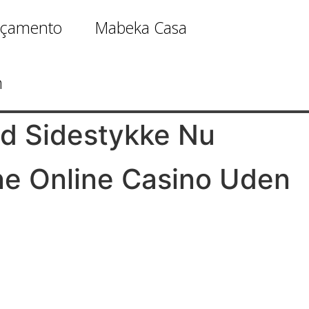
çamento
Mabeka Casa
m
d Sidestykke Nu
ne Online Casino Uden