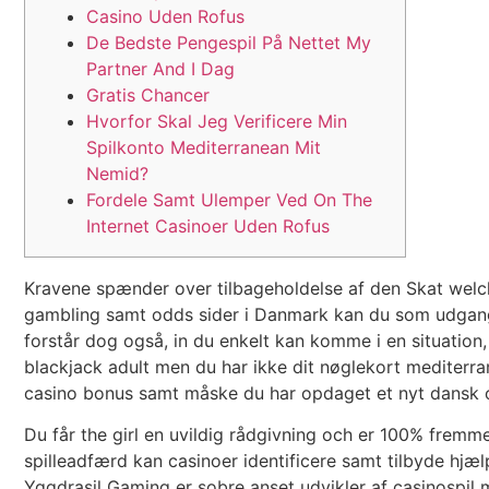
Casino Uden Rofus
De Bedste Pengespil På Nettet My
Partner And I Dag
Gratis Chancer
Hvorfor Skal Jeg Verificere Min
Spilkonto Mediterranean Mit
Nemid?
Fordele Samt Ulemper Ved On The
Internet Casinoer Uden Rofus
Kravene spænder over tilbageholdelse af den Skat welcher 
gambling samt odds sider i Danmark kan du som udgangs
forstår dog også, in du enkelt kan komme i en situation,
blackjack adult men du har ikke dit nøglekort mediterrane
casino bonus samt måske du har opdaget et nyt dansk onl
Du får the girl en uvildig rådgivning och er 100% frem
spilleadfærd kan casinoer identificere samt tilbyde hjæl
Yggdrasil Gaming er sobre anset udvikler af casinospil 