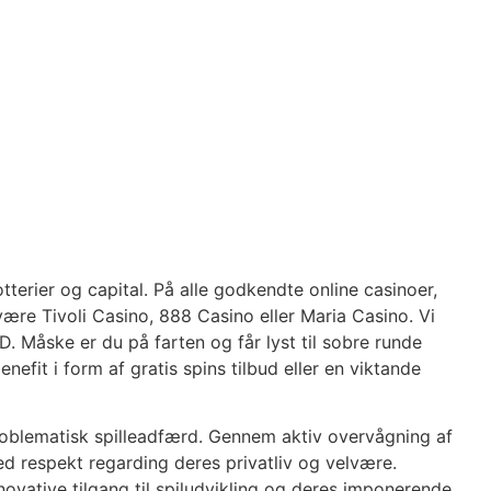
tterier og capital. På alle godkendte online casinoer,
re Tivoli Casino, 888 Casino eller Maria Casino. Vi
D. Måske er du på farten og får lyst til sobre runde
efit i form af gratis spins tilbud eller en viktande
roblematisk spilleadfærd. Gennem aktiv overvågning af
med respekt regarding deres privatliv og velvære.
novative tilgang til spiludvikling og deres imponerende